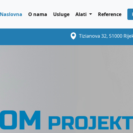
Naslovna
O nama
Usluge
Alati
Reference
Tizianova 32, 51000 Rije