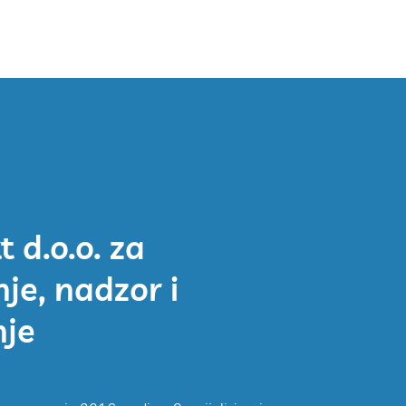
 d.o.o. za
nje, nadzor i
nje