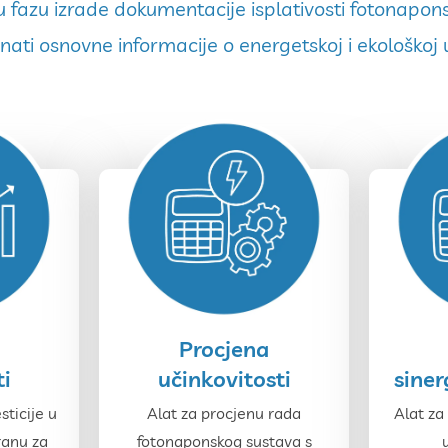
 u fazu izrade dokumentacije isplativosti fotonapon
ati osnovne informacije o energetskoj i ekološkoj u
Procjena
učinkovitosti
siner
ti
Alat za procjenu rada
Alat za
sticije u
fotonaponskog sustava s
ranu za