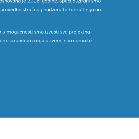
 osnovana je 2016. godine. Specijalizirani smo
, provedbe stručnog nadzora te konzaltinga na
 u mogućnosti smo izvesti sva projektna
žećom zakonskom regulativom, normama te