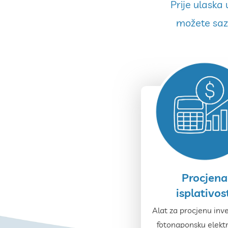
Prije ulaska
možete sazn
Procjena
isplativos
Alat za procjenu inve
fotonaponsku elekt