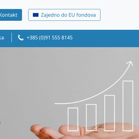
Kontakt
Zajedno do EU fondova
ka
+385 (0)91 555 8145