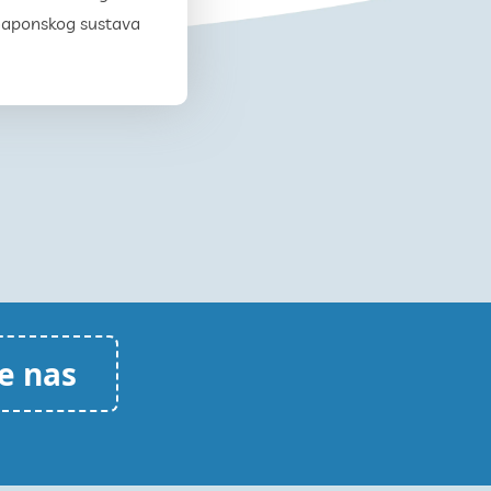
naponskog sustava
e nas