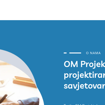
O NAMA
OM Projekt
projektira
savjetova