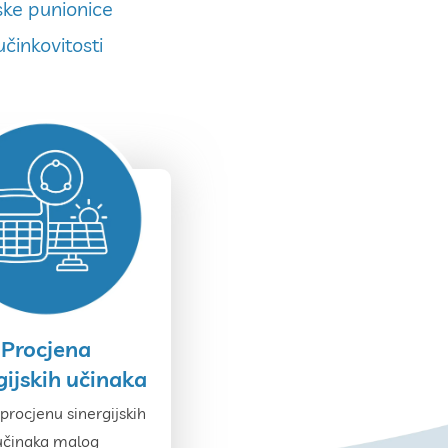
ske punionice
činkovitosti
Procjena
gijskih učinaka
 procjenu sinergijskih
učinaka malog