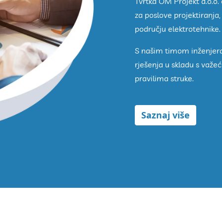
Tvrtka OM Projekt d.o.o.
za poslove projektiranja
području elektrotehnike.
S našim timom inženjera
rješenja u skladu s va
pravilima struke.
Saznaj više