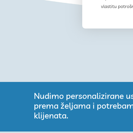
vlastitu potroš
Nudimo personalizirane us
prema željama i potrebam
klijenata.