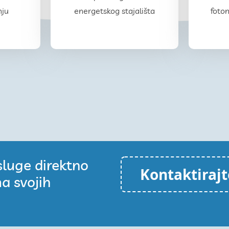
energetskog stajališta
foto
nju
luge direktno
Kontaktirajt
a svojih